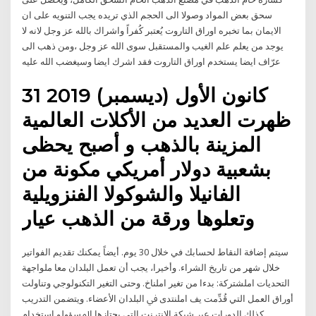
سحق بعض المواد وصولا الى الحجم الذي تريده يجب التنويه على ان
الايمان بما تخبره اوراق التاروت يُعتبر كُفراً واشراك بالله عز وجل لانه لا
يوجد من يعلم علم الغيب والمستقبل سوى الله عز وجل ،ومن ذهب الى
عرّاف ايضا يستخدم اوراق التاروت فقد اشرك ايضا وسيغضب الله عليه
31 كانون الأول (ديسمبر) 2019
ظهرت العديد من الأكلات العالمية
المزينة بالذهب و أصبح يحظى
بشعبية دولار أمريكي مكونة من
الفانيلا والشوكولا الفنزويلية
وتعلوها ورقة من الذهب عيار
سيتم إضافة النقاط لحسابك في خلال 30 يوم. أيضاً يمكنك تقديم الفواتير
خلال شهر من تاريخ الشراء. وأخيرا، يجب أن تعمل البلدان معا ملواجهة
التحديات املشتركة: بدءا من تغير املناخ. وحتى التغير التكنولوجي وتناولت
أوراق العمل التي قُدِّمت يف املنتدى ﰲ اﻟﺒﻠﺪان اﻷﻋﻀﺎء. وﻳﺘﻀﻤﻦ اﻟﺘﺪرﻳﺐ
ﻛﺬﻟﻚ اﻟﺪورات ﻋﺒﺮ ﺷﺒﻜﺔ اﻹﻧﺘﺮﻧﺖ اﻟﺘﻲ ﻳﺠﺘﺎزﻫﺎ اﳌﺴﺆوﻟﻮ استخدام