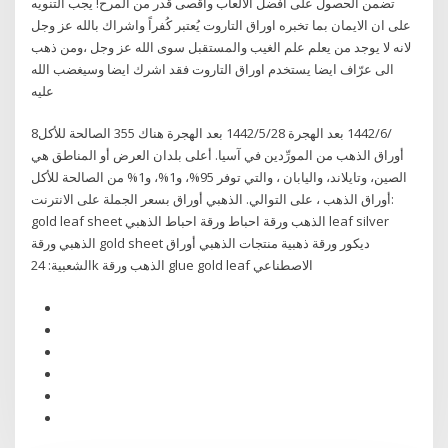
تضمن الحصول على أفضل الألعاب وأقصى قدر من المرح! يجب التنويه
على ان الايمان بما تخبره اوراق التاروت يُعتبر كُفراً واشراك بالله عز وجل
لانه لا يوجد من يعلم علم الغيب والمستقبل سوى الله عز وجل ،ومن ذهب
الى عرّاف ايضا يستخدم اوراق التاروت فقد اشرك ايضا وسيغضب الله
عليه
8‏‏/6‏‏/1442 بعد الهجرة 28‏‏/5‏‏/1442 بعد الهجرة هناك 355 الصالحة للأكل
أوراق الذهب من المورِّدين في آسيا. أعلى بلدان العرض أو المناطق هي
الصين، وتايلاند، واليابان ، والتي توفر 95%، و1%، و1% من الصالحة للأكل
أوراق الذهب ، على التوالي. الذهبي أوراق بسعر الجملة على الانترنت:
gold leaf sheet الذهب ورقة احباط ورقة احباط الذهبي leaf silver
الذهبي ورقة gold sheet ديكور ورقة ذهبية منتجات الذهبي أوراق
الشعبية: 24k الذهب ورقة glue gold leaf الاصطناعي