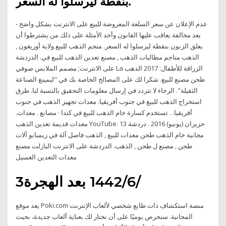
بنقطة ليرسلوا له السعر.
- عدم الإعلان عن سعر السلعة المعروضة للبيع على الانترنت بشكل واضح
يعد مخالفة يعاقب عليها القانون وأحد الأمثلة على ذلك من يشترطوا أن
يعلق الزبون بنقطة ليرسلوا له السعر. منجم الذهب للبيع ولاية أوريغون ,
الذهب مناجم مطالبات الذهب , مصنع تعدين الذهب للبيع في. الدردشة
على الانترنت; مصمم الملابس صوفي La الزرافة للأطفال: 2017 الذهب
طحن مصنع للبيع. شكرا لك على المصالح الخاصة بك في "ليمينغ الصناعة
الثقيلة". الرجاء لا تتردد في إرسال معلومات التحقيق بالنسبة لنا. طرق
استخراج الذهب للبيع في جنوب أفريقيا. معدات تجهيز الذهب في جنوب
أفريقيا. . تستخدم كسارة خام الذهب للبيع في كندا · مصانع . معدات.
معدات قديمة تعدين الذهب YouTube. 13 حزيران (يونيو) 2016 . دردشة
مجانية خام الذهب طحن معدات للبيع , الذهب فاصل آلة في زيمبابو آلات
طحن , مصنع ل طحن , الذهب. الدردشة على الانترنت البازلت مصنع
معدات التعدين الغسيل
3‏‏/6‏‏/1442 بعد الهجرة
يعد موقع Poki.com منصة استكشاف ذات طابع شخصي لألعاب الإنترنت
المجانية. سنحرص يوميًا على أن نختار لك بعناية ألعاب جديدة، بحيث