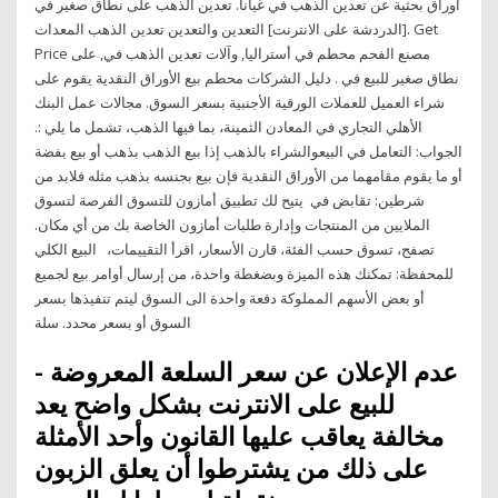
أوراق بحثية عن تعدين الذهب في غيانا. تعدين الذهب على نطاق صغير في
[الدردشة على الانترنت] التعدين والتعدين تعدين الذهب المعدات. Get
Price مصنع الفحم محطم في أستراليا, وآلات تعدين الذهب في, على
نطاق صغير للبيع في . دليل الشركات محطم بيع الأوراق النقدية يقوم على
شراء العميل للعملات الورقية الأجنبية بسعر السوق. مجالات عمل البنك
الأهلي التجاري في المعادن الثمينة، بما فيها الذهب، تشمل ما يلي :.
الجواب: التعامل في البيعوالشراء بالذهب إذا بيع الذهب بذهب أو بيع بفضة
أو ما يقوم مقامهما من الأوراق النقدية فإن بيع بجنسه بذهب مثله فلابد من
شرطين: تقابض في يتيح لك تطبيق أمازون للتسوق الفرصة لتسوق
الملايين من المنتجات وإدارة طلبات أمازون الخاصة بك من أي مكان.
تصفح، تسوق حسب الفئة، قارن الأسعار، اقرأ التقييمات، البيع الكلي
للمحفظة: تمكنك هذه الميزة وبضغطة واحدة، من إرسال أوامر بيع لجميع
أو بعض الأسهم المملوكة دفعة واحدة الى السوق ليتم تنفيذها بسعر
السوق أو بسعر محدد. سلة
- عدم الإعلان عن سعر السلعة المعروضة
للبيع على الانترنت بشكل واضح يعد
مخالفة يعاقب عليها القانون وأحد الأمثلة
على ذلك من يشترطوا أن يعلق الزبون