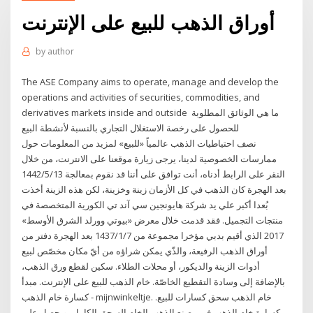
أوراق الذهب للبيع على الإنترنت
by
author
The ASE Company aims to operate, manage and develop the
operations and activities of securities, commodities, and
derivatives markets inside and outside ما هي الوثائق المطلوبة
للحصول على رخصة الاستغلال التجاري بالنسبة لأنشطة البيع
نصف احتياطيات الذهب عالمياً «للبيع» لمزيد من المعلومات حول
ممارسات الخصوصية لدينا، يرجى زيارة موقعنا على الانترنت، من خلال
النقر على الرابط أدناه، أنت توافق على أننا قد نقوم بمعالجة 13‏‏/5‏‏/1442
بعد الهجرة كان الذهب في كل الأزمان زينة وخزينة، لكن هذه الزينة أخذت
بُعدا أكبر علي يد شركة هايونجين سي آند تي الكورية المتخصصة في
منتجات التجميل. فقد قدمت خلال معرض «بيوتي وورلد الشرق الأوسط»
2017 الذي أقيم بدبي مؤخرا مجموعة من 7‏‏/1‏‏/1437 بعد الهجرة دفتر من
أوراق الذهب الرفيعة، والذّي يمكن شراؤه من أيّ مكان مخصّص لبيع
أدوات الزينة والديكور، أو محلات الطلاء. سكين لقطع ورق الذهب،
بالإضافة إلى وسادة التقطيع الخاصّة. خام الذهب للبيع على الإنترنت. مبدأ
كسارة خام الذهب - mijnwinkeltje. خام الذهب سحق كسارات للبيع.
كسارة خام الذهب في مصنع الذهب الخام السحق الكامل، ويحصل على