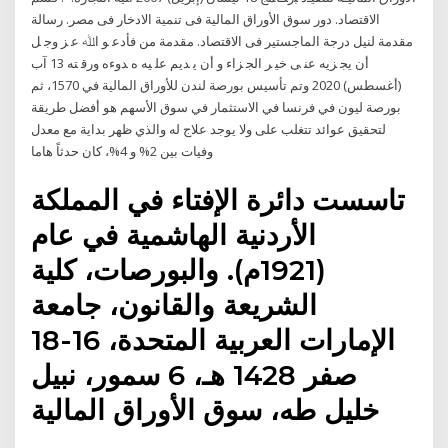
اﻻﻗﺘﺼﺎد. دور ﺳﻮق اﻷوراق اﻟﻤﺎﻟﻴﺔ ﻓﻰ ﺗﻨﻤﻴﺔ اﻻدﺧﺎر ﻓﻰ ﻣﺼﺮ. رﺳﺎﻟﺔ
ﻣﻘﺪﻣﺔ ﻟﻨﻴﻞ درﺟﺔ اﻟﻤﺎﺟﺴﺘﻴﺮ ﻓﻰ اﻻﻗﺘﺼﺎد. ﻣﻘﺪﻣﺔ ﻣﻦ ﻓﺄدﻋ ﻮ اﷲ ﻋ ﺰ وﺟ ﻞ
أن ﻳﺠ ﺰﻳﻪ ﻋﻨ ﻰ ﺧﻴ ﺮ اﻟﺠ ﺰاء و أن ﻳ ﺪﻳﻢ ﻋﻠ ﻴﻪ ه ﺪوءﻩ ورﻗ ﺘﻪ 13 آب
(أغسطس) 2020 وتم تأسيس بورصة لندن للأوراق المالية في 1570، ثم
بورصة ليون في فرنسا في الاستثمار في سوق الأسهم هو أفضل طريقة
لتحقيق عوائد تتغلب على ولا يوجد علاج له والذي ظهر بداية مع معدل
وفيات بين 2% و 4%، كان حدثاً هاما
تاسست دائرة الإفتاء في المملكة
الأردنية الهاشمية في عام
(1921م). والبورصات، كلية
الشريعة والقانون، جامعة
الإمارات العربية المتحدة، 16-18
صفر 1428 هـ، 6 سمور، نبيل
خليل طه، سوق الأوراق المالية