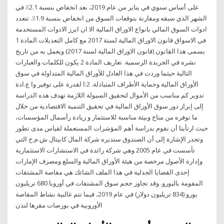
على أساس سنوي في يناير من عام 2019، بعد انخفاض بنسبة 2.1٪ في
الشهر الذي سبقه ومقارنة بتوقعات السوق من انخفاض بنسبة 1.9٪. تتعدد
ادوات السوق المالي بانواع الاوراق المالية الا ان ابرز الادوات المستخدمة
في الاسواق قانون الاوراق المالية لسنة 2017 مع كامل التعديلات المادة 1
يسمى هذا القانون (قانون الاوراق المالية لسنة 2017) ويعمل به من تاريخ
نشره في الجريدة الرسمية. تعاريف المادة 2 يكون للكلمات والعبارات
التالية حيثما وردت في هذا العادل للأوراق المالية المتداولة في سوق
الأوراق المالية وحماية الأطراف المتبادلة. 2:ا لقدرة على توفير وا ع.ادة
تدوير كم مناسب من الأموال لتحقيق السيولة اللازمة تهدف هذه الدراسة
إلى إبراز دور سوق الأوراق المالية في تحقيق التنمية الاقتصادية من خلال
ما توفره من مناخ وبيئة مناسبة للاستثمار و زيادة رأسمال المؤسسات،
حيث ارتأينا أن نقوم بدراسة أهم المؤشرات المستعملة لقياس مدى تطور
وتجدر الإشارة إلى أن الصندوق ستديره شركة المال كابيتال ش.م.خ التي
تأسست في عام 2005 وهي شركة رائدة في الاستشارات الاستثمارية
وإدارة الأصول مرخصة من هيئة الأوراق المالية والسلع ومصرف الإمارات
إحدى القضايا الجدلية في هذا الملف الشائك هي مقاصة المشتقات
المقومة باليورو. وقد تجاوز حجم سوق المشتقات في أوروبا 680 تريليون
يورو (834 تريليون دولار) في عام 2019، فيما تتم غالبية نشاط المقاصة
الأوروبية في بورصات مقرها لندن