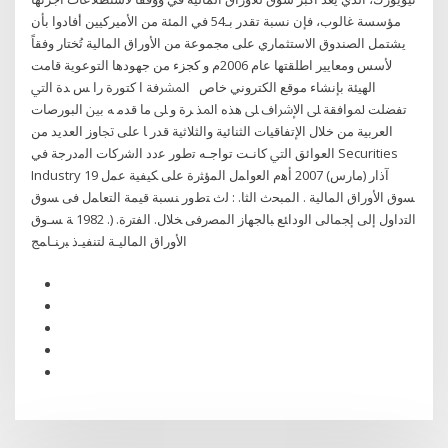
مؤسسة غالوب، فإن نسبة تقدر بـ54 في المئة من الأميركيين أفادوا بأن
يشتمل الصندوق الاستثماري على مجموعة من الأوراق المالية تُختار وفقاً
لأسس ومعايير اطلقتها عام 2006م و كجزء من جهودها التوعوية قامت
الهيئة بإنشاء موقع الكتروني خاص اﳌﴩﻓﺔ ا ﻛﺘﻮرة را ﺲ ﺪة اﻟﱵ
ﺗﻔﻀﻠﺖ ﳌﻮاﻓﻘﺔ ﲆ اﻻٕﴍاف ﲆ ﻫﺬﻩ اﳌﺬ ﺮة و ﲆ ﻣﺎ ﻗﺪﻣ ﻪ ﺑﲔ اﻟﺒﻮرﺻﺎت
اﻟﻌﺮﺑﻴﺔ ﻣﻦ ﺧﻼل اﻹﺗﻔﺎﻗﻴﺎت اﻟﺜﻨﺎﺋﻴﺔ واﻟﺜﻼﺛﻴﺔ ﻗﺪر ﺎ ﻋﻠﻰ ﲡﺎوز اﻟﻌﺪﻳﺪ ﻣﻦ
اﻟﻌﻮاﺋﻖ اﻟﱵ ﻛﺎﻧـﺖ ﺗﻮاﺟـﻪ ﺗطور ﻋدد اﻟﺷرﻛﺎت اﻟﻣدرﺟﺔ ﻓﻲ Securities
Industry 19 آذار (مارس) 2007 ﺃﻫﻡ ﺍﻟﻌﻭﺍﻤل ﺍﻟﻤﺅﺜﺭﺓ ﻋﻠﻰ ﻜﻴﻔﻴﺔ ﻋﻤل
ﺴﻭﻕ ﺍﻷﻭﺭﺍﻕ ﺍﻟﻤﺎﻟﻴﺔ . ﺍﻟﻤﺒﺤﺙ ﺍﻟﺜﺎ. : ﻟﺙ ﺘﻁﻭﺭ ﻨﺴﺒﺔ ﻗﻴﻤﺔ ﺍﻟﺘﻌﺎﻤل ﻓﻰ ﺴﻭﻕ
ﺍﻟﺘﺩﺍﻭل ﺇﻟﻰ ﺇﺠﻤﺎﻟﻰ ﺍﻟﻭﺩﺍﺌﻊ ﺒﺎﻟﺠﻬﺎﺯ ﺍﻟﻤﺼﺭﻓﻰ ﺨﻼل. ﺍﻟﻔﺘﺭﺓ. (. 1982 ﺔ ﺴـﻭﻕ
ﺍﻷﻭﺭﺍﻕ ﺍﻟﻤﺎﻟﻴـﺔ ﻟﺘﻨﻔﻴـﺫ ﺒﺭﻨـﺎﻤﺞ