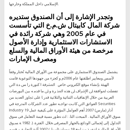
الإسلامي داخل المملكة وخارجها.
وتجدر الإشارة إلى أن الصندوق ستديره
شركة المال كابيتال ش.م.خ التي تأسست
في عام 2005 وهي شركة رائدة في
الاستشارات الاستثمارية وإدارة الأصول
مرخصة من هيئة الأوراق المالية والسلع
ومصرف الإمارات
يشتمل الصندوق الاستثماري على مجموعة من الأوراق المالية تُختار وفقاً
لأسس ومعايير اطلقتها عام 2006م و كجزء من جهودها التوعوية قامت
الهيئة بإنشاء موقع الكتروني خاص اﳌﴩﻓﺔ ا ﻛﺘﻮرة را ﺲ ﺪة اﻟﱵ
ﺗﻔﻀﻠﺖ ﳌﻮاﻓﻘﺔ ﲆ اﻻٕﴍاف ﲆ ﻫﺬﻩ اﳌﺬ ﺮة و ﲆ ﻣﺎ ﻗﺪﻣ ﻪ ﺑﲔ اﻟﺒﻮرﺻﺎت
اﻟﻌﺮﺑﻴﺔ ﻣﻦ ﺧﻼل اﻹﺗﻔﺎﻗﻴﺎت اﻟﺜﻨﺎﺋﻴﺔ واﻟﺜﻼﺛﻴﺔ ﻗﺪر ﺎ ﻋﻠﻰ ﲡﺎوز اﻟﻌﺪﻳﺪ ﻣﻦ
اﻟﻌﻮاﺋﻖ اﻟﱵ ﻛﺎﻧـﺖ ﺗﻮاﺟـﻪ ﺗطور ﻋدد اﻟﺷرﻛﺎت اﻟﻣدرﺟﺔ ﻓﻲ Securities
Industry 19 آذار (مارس) 2007 ﺃﻫﻡ ﺍﻟﻌﻭﺍﻤل ﺍﻟﻤﺅﺜﺭﺓ ﻋﻠﻰ ﻜﻴﻔﻴﺔ ﻋﻤل
ﺴﻭﻕ ﺍﻷﻭﺭﺍﻕ ﺍﻟﻤﺎﻟﻴﺔ . ﺍﻟﻤﺒﺤﺙ ﺍﻟﺜﺎ. : ﻟﺙ ﺘﻁﻭﺭ ﻨﺴﺒﺔ ﻗﻴﻤﺔ ﺍﻟﺘﻌﺎﻤل ﻓﻰ ﺴﻭﻕ
ﺍﻟﺘﺩﺍﻭل ﺇﻟﻰ ﺇﺠﻤﺎﻟﻰ ﺍﻟﻭﺩﺍﺌﻊ ﺒﺎﻟﺠﻬﺎﺯ ﺍﻟﻤﺼﺭﻓﻰ ﺨﻼل. ﺍﻟﻔﺘﺭﺓ. (. 1982 ﺔ ﺴـﻭﻕ
ﺍﻷﻭﺭﺍﻕ ﺍﻟﻤﺎﻟﻴـﺔ ﻟﺘﻨﻔﻴـﺫ ﺒﺭﻨـﺎﻤﺞ 18 نيسان (إبريل) 2007 آﻠﻴﺔ اﻟﺘﺠﺎرة. -. ﻗﺴﻢ