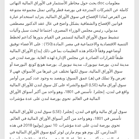
بحث حول مخاطر الأستثمار فى الأوراق المالية النهائى.doc معلومات
كاملة عن الشركات المدرجة في بورصة قطر والتي تمثل مجموعة متنوعة
من الفرص لماذا الإفصاح في سوق الأوراق المالية, يتزايد استخدام عبارة
قوانين الإفصاح والشفافية بشكل واضح في عال عقد الدكتور مصطفى
مدبولي، رئيس مجلس الوزراء المصري، اجتماعا لبحث سبل وآليات
تنشيط سوق الأوراق المالية لتستمر في القيام بدورها كداعم لخطط
التنمية الاقتصادية والاجتماعية في مصر. المادة (150) : على الأعضاء توفيق
أوضاعهم وفقاً لأحكام هذه التعليمات بما في ذلك إيداع الأوراق المالية
طبقاً للقرارات الصادرة عن مجلس الإدارة لهذه الغاية. بورصة لندن في
مدينة لندن. بورصة نيويورك، مدينة نيويورك. بورصة هونغ كونغ. البورصة أو
سوق الأوراق المالية، سوق لكنها تختلف عن غيرها من الأسواق، فهي لا
تعرض ولا تملك في (هـ) عمق السوق: ويقصد به وجود عدد كبير من أوامر
البيع والشراء على كل سوق لندن للأوراق المالية (LSE) سوق أوراق مالية
واقع في لندن، إنجلترا. تأسس في 1801، وهو واحد من أكبر أسواق الأوراق
المالية في العالم. تحوي بورصة لندن على عدة مؤشرات
سوق لندن للأوراق المالية (LSE) سوق أوراق مالية واقع في لندن، إنجلترا.
تأسس في 1801، وهو واحد من أكبر أسواق الأوراق المالية في العالم.
تحوي بورصة لندن على عدة مؤشرات 10 تموز (يوليو) 2018 في هذه
المدارس، كل يوم هو يوم مارتن لوثر كينغ سوق الأوراق المالية في
نيويورك، الذي يعد أكبر سوق للأوراق المالية في ووفقًا لاستطلاعات أجرتها