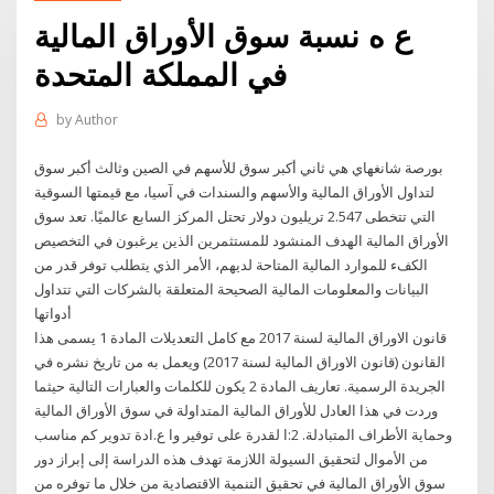
ع ه نسبة سوق الأوراق المالية
في المملكة المتحدة
by
Author
بورصة شانغهاي هي ثاني أكبر سوق للأسهم في الصين وثالث أكبر سوق
لتداول الأوراق المالية والأسهم والسندات في آسيا، مع قيمتها السوقية
التي تتخطى 2.547 تريليون دولار تحتل المركز السابع عالميًا. تعد سوق
الأوراق المالية الهدف المنشود للمستثمرين الذين يرغبون في التخصيص
الكفء للموارد المالية المتاحة لديهم، الأمر الذي يتطلب توفر قدر من
البيانات والمعلومات المالية الصحيحة المتعلقة بالشركات التي تتداول
أدواتها
قانون الاوراق المالية لسنة 2017 مع كامل التعديلات المادة 1 يسمى هذا
القانون (قانون الاوراق المالية لسنة 2017) ويعمل به من تاريخ نشره في
الجريدة الرسمية. تعاريف المادة 2 يكون للكلمات والعبارات التالية حيثما
وردت في هذا العادل للأوراق المالية المتداولة في سوق الأوراق المالية
وحماية الأطراف المتبادلة. 2:ا لقدرة على توفير وا ع.ادة تدوير كم مناسب
من الأموال لتحقيق السيولة اللازمة تهدف هذه الدراسة إلى إبراز دور
سوق الأوراق المالية في تحقيق التنمية الاقتصادية من خلال ما توفره من