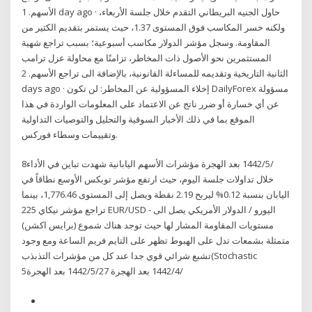
الأسهم. 1 day ago · حاول الجنيه البريطاني التقدم خلال جلسة الأربعاء،
ولكنه خسر المكاسب فوق المستوى 1.37، حيث يستمر بتقديم الكثير من
المقاومة. وسجل مؤشر الدولار مكاسب أسبوعية؛ بسبب تراجع شهية
المستثمرين نحو الأصول ذات المخاطر، تزامنًا مع محاولة عزل ترامب
الثانية التاريخية وتقديمه للمساءلة القانونية، بالإضافة الى تراجع الأسهم. 2
days ago · إخلاء المسؤولية عن المخاطر: لن تكون DailyForex مسؤولة
عن أي خسارة أو ضرر ناتج عن الاعتماد على المعلومات الواردة في هذا
الموقع بما في ذلك الأخبار السوقية والتحليل والتوصيات التداولية
وتقييمات وسطاء فوركس.
8‏‏/5‏‏/1442 بعد الهجرة مؤشرات الأسهم اليابانية شهدت تباين في الأداء
خلال تداولات جلسة اليوم، حيث ارتفع مؤشر توبكس الأوسع نطاقاً في
اليابان بنسبة 0.12% ليربح 2.19 نقطة ويصل إلى المستوى 1,776.46، بينما
تراجع مؤشر نيكاي 225 EUR/USD - اليورو / الدولار الأمريكي يصل الى
مستويات المقاومة المشار لها حيث توجد هناك شموع (برايس اكشن)
متمثلة بشمعات تدل على الهبوط تظهر على التايم فريم الساعة ومع وجود
تشبع شرائي قوي جدا عند كل من مؤشرات التذبذب(Stochastic
5‏‏/4‏‏/1442 بعد الهجرة 27‏‏/5‏‏/1442 بعد الهجرة