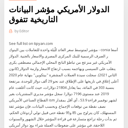
الدولار الأمريكي مؤشر البيانات
التاريخية تتفوق
by
Editor
See full list on tipyan.com
مؤشر لمتوسط سعر العائد للّيلة واحدة للتعاملات بين البنوك - conia أسعا
ر الصرف الرسمية للبنك المركزى المصرى والاسعار بالجنية. الدولار
الأمريكي غير منزعج من تباطؤ الناتج المحلي الإجمالي مصطفى بكرى
ينقلب على السيسى ويهاجمه بسبب ارتفاع الاسعار وازمة الدولار (كانون
الثاني 2021). سجلت سيدة العملات المشفرة "بيتكوين" بنهاية عام 2020
أعلى إغلاق في تاريخها على الإطلاق عند نحو 29 ألف دولار للوحدة، مرتفعة
بنسبة 303 في المائة، بما يعادل 21804 دولارات، حيث كانت أغلقت عام
2019 عند مستوى 7196 دولارا. سجل مؤشر مديري المشتريات بغير
القطاع الصناعي الأمريكي ism لشهر نوفمبر قراءة 53.9 ، أي أقل بمقدار
نصف نقطة من توقعات الإجماع. وبحسب البيانات، فإن مؤشر ثقة
المستهلك، كان يتراوح بين 85 و95 نقطة حتى قبيل تولي أردوغان الحكم،
ثم بدأت رحلة تراجع متسارعة في قراءة المؤشر خلال الشهور والسنوات
اللاحقة، في مؤشر على ضغوطات العملة شراء بيع; دولار أمريكى