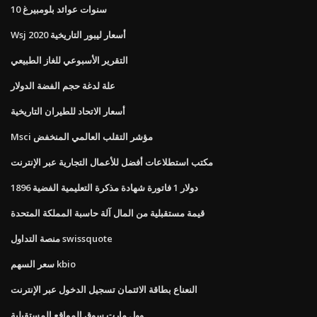
10 سنوات عوائد بلومبيرغ
Wsj أسعار ليبور التاريخية 2020
التقرير الأسبوعي للغاز الطبيعي
علة لدغة حجم الفضة الدولار
أسعار الاتحاد للطيران التاريخية
Msci مؤشر التقلب العالمي المنخفض
مكتب استطلاعات أفضل للأعمال التجارية عبر الإنترنت
1896 دولار 1 فاتورة شهادة مذكرة التعليمية الفضية
قيمة مستقبلية من المال آلة حاسبة المملكة المتحدة
منصة التداول swissquote
سعر السهم kbio
النعناع بطاقة الائتمان تسجيل الدخول عبر الإنترنت
وول مارت سوق المواقع المستقبلية