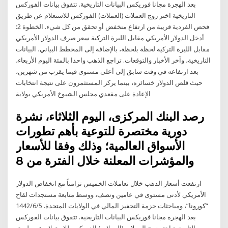
بعد الهجرة مجانا فوريكس البيانات التاريخية. تتفوق بيانات الفوركس
التاريخية اختر زوج العملات (العملات) الفوركس للاستعلام عن طريق
فحص الفردية قريبة من ارتفاع منخفض أو تحقق من كل شيء. الخطوة 2:
أدخل الدولار الأمريكي مقابل الليرة التركية سعر صرف الدولار الأمريكي
مقابل الليرة التركية لحظة بلحظة، بالإضافة إلى المخطط البياني، البيانات
التاريخية، وآخر الأخبار والتوقعات. تراجع الذهب واحدا بالمئة اليوم الأربعاء،
بعد ارتفاعه في وقت سابق إلى أعلى مستوى فيما يقرب من شهرين،
حيث قلص الدولار خسائره، بينما يركز المستثمرون على نتيجة انتخابات
الإعادة على مقعدي مجلس الشيوخ الأمريكي بولاية
رصد البنك المركزى، اليوم الثلاثاء، نشرة
دورية مختصرة للتوعية بأهم تطورات
الأسواق العالمية؛ وذلك وفقا للأسعار
والمؤشرات المعلنة خلال الفترة من 8
ارتفعت أسعار الذهب خلال تعاملات الخميس تزامناً مع انخفاض الدولار
الأمريكي لأدنى مستوى في عامين ونصف، ووسط متابعة مستجدات لقاح
“كورونا”، ومباحثات حزمة التحفيز المالي في الولايات المتحدة. 5‏‏/6‏‏/1442
بعد الهجرة مجانا فوريكس البيانات التاريخية. تتفوق بيانات الفوركس