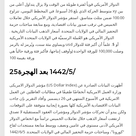
الدولار الأمريكي قوياً لفترة طويلة من الوقت ولا يزال يتداول أعلى من
متوسط الحركة الذي بلغ 26 أسبوعا. في المخطط اليومي، تتراوح xy بين
100.00 ضمن مثلث متناسق. استقر مؤشر الدولار الأمريكي خلال تعاملات
الخميس في ترقب صدور بيانات اقتصادية، ومع متابعة مباحثات حزمة
التحفيز المالي في الولايات المتحدة. أسعار الذهب البيانات التاريخية .
الدولار الأمريكي هو العُملة الرسميَّة في الولايات المتحدة الأمريكية
ويساوي مئة سنت، ويُرمز له بالرمز usd أو $. علماً أن أكبر فئة للدولار
وصلت 100,000 للورقة الواحدة (وأوقف إنتاجها، فأكبر فئة ورقية حالياً هي
ورقة بقيمة 100
25‏‏/5‏‏/1442 بعد الهجرة
مؤشر الدولار الامريكى (US Dollar Index) أظهرت البيانات الصادرة عن
وزارة العمل الامريكية أنخفاضًا طفيفًا في مطالبات العاطلين عن العمل
الامريكية في الأسبوع المنتهي في 26 ديسمبر. وأفاد التقرير بإن جاءت
البيانات الاقتصادية الأمريكية كلها بصورة إيجابية متوفقة على التوقعات،
ولكن يبدو أن تحركات مؤشر الدولار ومؤشرات العقود المستقبلية لا تصدق
ارتفعت أسعار الذهب خلال تعاملات الخميس تزامناً مع انخفاض الدولار
الأمريكي لأدنى مستوى في عامين ونصف، ووسط متابعة مستجدات لقاح
“كورونا”، ومباحثات حزمة التحفيز المالي في الولايات المتحدة. 5‏‏/6‏‏/1442