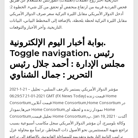
التاريخية اختر زوج العملات (العملات) الفوركس للاستعلام عن طريق
فحص الفردية قريبة من ارتفاع منخفض أو تحقق من كل شيء. الخطوة 2:
أدخل الدولار الأمريكي مقابل الليرة التركية سعر صرف الدولار الأمريكي
مقابل الليرة التركية لحظة بلحظة، بالإضافة إلى المخطط البياني، البيانات
التاريخية، وآخر الأخبار والتوقعات.
بوابة أخبار اليوم الإلكترونية.
Toggle navigation. رئيس
مجلس الإدارة : أحمد جلال رئيس
التحرير : جمال الشناوي
مؤشر الدولار الأمريكي يستمر بالزحف السلبي– تحليل – 21-1-2021
2021-01-21 06:29:57 GMT (FX News Today) قیمت زنده Home
Consortium,قیمت آنلاین Home Consortium,Home Consortium در
خبرها,نمودار Home Consortium,نمودار زنده و لحظه ای Home
Consortium,تحلیل قیمت Home Consortium,پ.. Jan 19, 2021 · أكدت
وكالة بلومبرج، أن مؤشر الدولار الأمريكي سجل مكاسب أسبوعية بسبب
تراجع شهية المستثمرين نحو الأصول ذات المخاطر، تزامناً مع محاولة عزل
ترامب الثانية التاريخية وتقديمه للمساءلة القانونية، بالإضافة الى تراجع