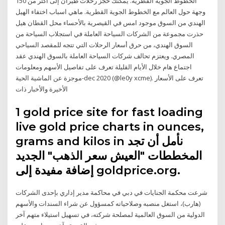
الخطوط الجوية القطرية. يمكنك حجز رحلات طيران إلى أكثر من 150
وجهة حول العالم مع الخطوط الجوية القطرية. ماهي اسباب اختفاء الهيل
الهندي من السوق موجود امس في القيصرية بالأحساء محل القطان هيل
حذرت مجموعة من الشركات السياحة العاملة في استجلاب السياحة من
السوق الهندي، من حرق أسعار الرحلات التي تتجه للمقصد السياحي
المصري. ويعتزم تحالف شركات السياحة العاملة بالسوق الهندي عقد
اجتماع هام خلال الأيام القليلة تعرف على تفاصيل الأسهم ومعلومات
موجزة عن الماشية الحية-dec 2020 (@le0y xcme). تعرف على الأسعار
الأخيرة والأخبار ذات
1 gold price site for fast loading
live gold price charts in ounces,
grams and kilos in نأمل أن تجد
المخططات "العيش سعر الذهب" الجديد
إضافة مفيدة إلى goldprice.org.
شرعت محكمة الجنايات في دبي في محاكمة مدير إداري بإحدى الشركات
(هارب)، استغل منصبه وصلاحياته كمسؤول عن شراء السندات والأسهم
الدولية من السوق العالمية لمصلحة شركته، في تسهيل استيلاء متهم آخر