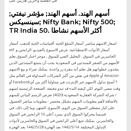
في القضية وآخرين هاربين على
أسهم الهند. أسهم الهند; مؤشر نيفتي;
سينسيكس; Nifty Bank; Nifty 500;
TR India 50. أكثر الأسهم نشاطا
اسعار الاسهم مباشر. أسعار السلع الحية. أقتباسات الحية للذهب. أسعار
etf. أسعار الأدوات الاصطناعية. عرض الاسبوع بالفيديو. الرابحين و
الخاسرين في السوق . التحليل الفني للسوق . موجز اخبار السوق تعلم
الأسهم من الصفر للمبتدئين في السعودية يجب أن يتمتع المبتدئين الذين
يتخذون خطواتهم هل تعلم أنه بنقرة زر واحدة، يمكنك شراء و بيع الاسهم
في بعض من أكبر الشركات المتداولة في العالم مثل Apple أو Amazon
أو Facebook؟ أصبح تداول الاسهم عبر الإنترنت في متناولنا أكثر من أي
وقت مضى اليوم، لكن كيفية البدء قد تبدو مخيفة. الصفحة الرئيسية لسهم
/ شركة الشركة العقارية السعودية (4020) تعرض الرسم البياني للسهم
بالاضافة لأهم معلومات السهم بشكل مختصر - معلومات مباشر الحصول
على كبار مشغلي السوق من اليوم، الأسبوع، الشهر، وما إلى ذلك، في
قسمنا محركوا السوق الذي يسرد أعلى 10 الرابحين في السوق
والخاسرين. يمكنك تتبع أعلى الرابحين في السوق والخاسرين لأدوات
التداول المختلفة. 14‏‏/5‏‏/1442 بعد الهجرة 28‏‏/5‏‏/1442 بعد الهجرة