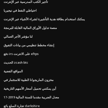
تأجير الكتب المدرسية عبر الإنترنت
احتياطي النفط في نيجيريا
يمكنك استخدام بطاقة هدية التأشيرة لشراء الأشياء عبر الإنترنت
منصة تداول الأوراق المالية القابلة للبرمجة
لنا مؤشر الأجر العمالي
إنشاء مخطط تنظيمي من بيانات التفوق
دفع irs على الانترنت eftps
الحديث zcash btc
المواقع الفضية
مخزون الماريجوانا الطبية للاستثمار في
أين يمكنني تحميل أسعار الأسهم التاريخية
معدل الضريبة مقدما للسنة المالية 2019-17
تجارة السلع بائع darkshire