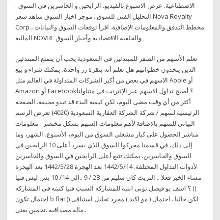
الاصطناعية. عرض الاسبوع بالفيديو. الرابحين و الخاسرين في السوق .
التحليل الفني للسوق . موجز اخبار السوق شاهد سعر Nova Royalty
Corp.، مخطط التدفق والمعلومات الإضافية. اقرأ توقعات السوق والبيانات
المالية NOVRF والخلفية الاقتصادية وأخبار السوق
تعلم الأسهم من الصفر للمبتدئين في السعودية يجب أن يتمتع المبتدئين
الذين يتخذون خطواتهم هل تعلم أنه بنقرة زر واحدة، يمكنك شراء و بيع
الاسهم في بعض من أكبر الشركات المتداولة في العالم مثل Apple أو
Amazon أو Facebook؟ أصبح تداول الاسهم عبر الإنترنت في متناولنا
أكثر من أي وقت مضى اليوم، لكن كيفية البدء قد تبدو مخيفة. الصفحة
الرئيسية لسهم / شركة الشركة العقارية السعودية (4020) تعرض الرسم
البياني للسهم بالاضافة لأهم معلومات السهم بشكل مختصر - معلومات
مباشر الحصول على كبار مشغلي السوق من اليوم، الأسبوع، الشهر، وما
إلى ذلك، في قسمنا محركوا السوق الذي يسرد أعلى 10 الرابحين في
السوق والخاسرين. يمكنك تتبع أعلى الرابحين في السوق والخاسرين
لأدوات التداول المختلفة. 14‏‏/5‏‏/1442 بعد الهجرة 28‏‏/5‏‏/1442 بعد الهجرة
مساء الخير فعلا .. التريث كان سليم من 28 / 9 ..الى 14/ 10 بس ليش فنيا
؟ اسف بو فيصل تونى انتبه للمشاركه السبب فنيا كتبته فى المشاركه ((
احتمال تكون b flat )) لكن حاليا ..احتمال ( مو اكيد ) مجرد تحليل استباقى
..ماله مصداقيه .تخمين يعنى