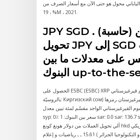
الياباني محول هو حتى الآن مع أسعار الصرف من
19 ، %M ، 2021.
JPY SGD محول عملات أون لاين (حاسبة) .
تحويل JPY إلى SGD على أساس المعدلات
كس على معدلات ما بين
up-to-the-seco .
الحصول على ESBC (ESBC) XRP الأسعار التاريخية. سوم قيرغيزستاني (بالقيرغيزيّة: Кыргыз сом،
بالروسيّة: Киргизский сом) العملة الرسميّة لجمهورية قيرغيزستان رمزها (kgs) ويصدرها المصرف
يزستاني الواحد مقسّم لمئة تيين معدل: sar: رسوم التحويل:
syp: 0٪ سعر بين البنوك: 1 sar: 0.0 sar: 136.7 syp: 1٪ 1 sar: 0.010 sar: 135.34 syp: 2٪ معدل صراف
آلي تحويل العملات من دولار هونغ كونغ hkd الى الدولار الأمريكي usd ، محول العملات من دولار هونغ كونغ
الى دولار أمريكي. ـ رياضيات و إعلام آلي ( جامعة العلوم و التكنولوجيا الجزائر ) 15.61 ـ ـ رياضيات و إعلام