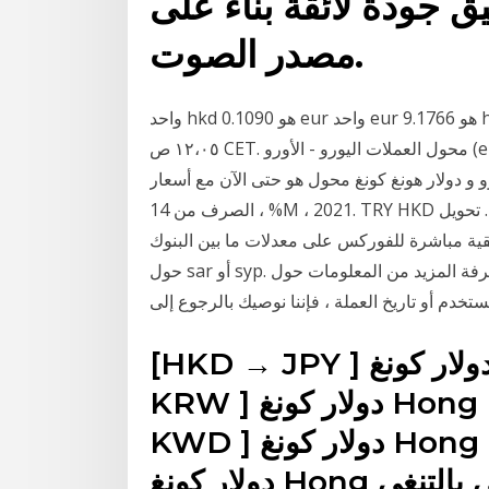
يق جودة لائقة بناءً على
مصدر الصوت.
واحد hkd هو 0.1090 eur واحد eur هو 9.1766 hkd. تم آخر تحديث لهذه المعلومات حول ١٥ نوفمبر، ٢٠٢٠
١٢،٠٥ ص CET. محول العملات اليورو - الأورو (eur) و دولار هونغ كونغ (hkd) سعر صرف العملة التحويل
 و دولار هونغ كونغ محول هو حتى الآن مع أسعار
الصرف من 14 ، %M ، 2021. TRY HKD محول عملات أون لاين (حاسبة) . تحويل TRY إلى HKD على أساس
ة للفوركس على معدلات ما بين البنوك up-to-the-second . مزيد من المعلومات
حول sar أو syp. إذا كنت مهتمًا بمعرفة المزيد من المعلومات حول sar (ريال سعودي) أو syp (ليرة سورية)
مستخدم أو تاريخ العملة ، فإننا نوصيك بالرجوع إلى
[HKD → JPY ] دولار كونغ Hong إلى ين ياباني [HKD →
KRW ] دولار كونغ Hong إلى وون كوريا الجنوبية [HKD →
KWD ] دولار كونغ Hong إلى دينار كويتي [HKD → KZT ]
دولار كونغ Hong إلى بالتنغي [HKD → LKR ] دولار كونغ