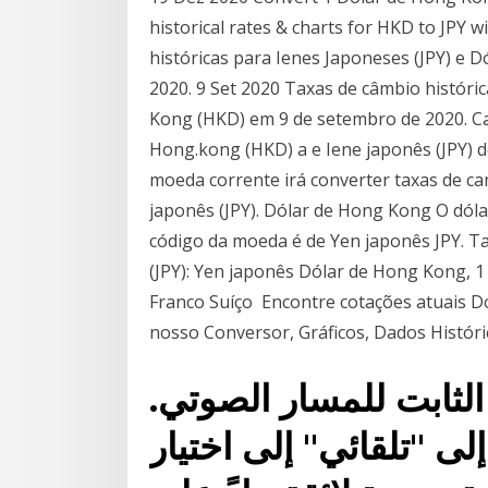
historical rates & charts for HKD to JPY 
históricas para Ienes Japoneses (JPY) e 
2020. 9 Set 2020 Taxas de câmbio históri
Kong (HKD) em 9 de setembro de 2020. Ca
Hong.kong (HKD) a e Iene japonês (JPY) d
moeda corrente irá converter taxas de c
japonês (JPY). Dólar de Hong Kong O dó
código da moeda é de Yen japonês JPY. T
(JPY): Yen japonês Dólar de Hong Kong, 1 
Franco Suíço Encontre cotações atuais D
nosso Conversor, Gráficos, Dados Históri
الثابت للمسار الصوتي.
لى "تلقائي" إلى اختيار