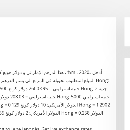
 to Iene japonês. Get live exchange rates,