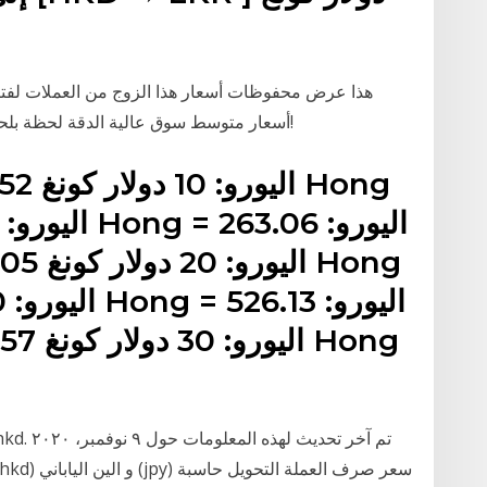
يستخدم xe أسعار متوسط سوق عالية الدقة لحظة بلحظة من أكثر من 150 مصدرًا للأسعار!