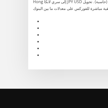
Hong إلى سري لانكا JPY USD محول عملات أون لاين (حاسبة) . تحويل JPY إلى USD على أساس المعدلات