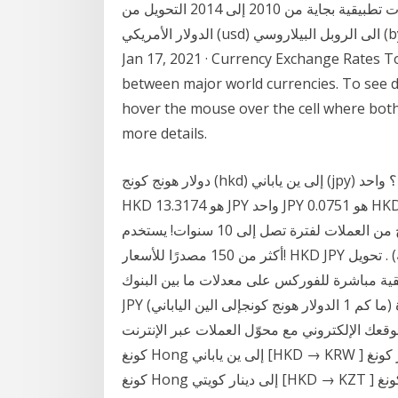
آلي ( قسنطينة ) 14.97 ـ معدلات قبول تخصص رياضيات تطبيقية بجاية من 2010 إلى 2014 التحويل من
الدولار الأمريكي (usd) الى الروبل البيلاروسي (byn) و بالعكس. أسعار الصرف التاريخية و المخطط البياني.
Jan 17, 2021 · Currency Exchange Rates T
between major world currencies. To see de
hover the mouse over the cell where both 
more details.
دولار هونج كونج (hkd) إلى ين ياباني (jpy) أسعار صرف العملات كم عدد دولار هونج كونج هو ين ياباني؟ واحد
HKD هو 13.3174 JPY واحد JPY هو 0.0751 HKD. يتيح لك مخطط hkd/jpy هذا عرض محفوظات أسعار هذا
الزوج من العملات لفترة تصل إلى 10 سنوات! يستخدم xe أسعار متوسط سوق عالية الدقة لحظة بلحظة من
أكثر من 150 مصدرًا للأسعار! HKD JPY محول عملات أون لاين (حاسبة) . تحويل HKD إلى JPY على أساس
رة للفوركس على معدلات ما بين البنوك up-to-the-second . تحويل 1 HKD إلى
JPY (ما كم 1 الدولار هونج كونجإلى الين الياباني) عبر الإنترنت بأحدث أسعار الصرف ، مخطط التاريخ وأداة
تروني مع محوّل العملات عبر الإنترنت mconvert.net [HKD → JPY ] دولار
كونغ Hong إلى ين ياباني [HKD → KRW ] دولار كونغ Hong إلى وون كوريا الجنوبية [HKD → KWD ] دولار
كونغ Hong إلى دينار كويتي [HKD → KZT ] دولار كونغ Hong إلى بالتنغي [HKD → LKR ] دولار كونغ