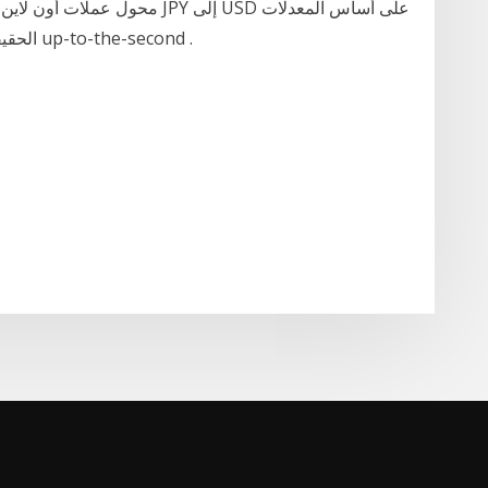
الحقيقية مباشرة للفوركس على معدلات ما بين البنوك up-to-the-second .