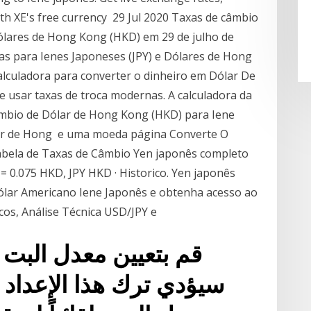
with XE's free currency 29 Jul 2020 Taxas de câmbio
Dólares de Hong Kong (HKD) em 29 de julho de
cas para Ienes Japoneses (JPY) e Dólares de Hong
lculadora para converter o dinheiro em Dólar De
e usar taxas de troca modernas. A calculadora da
ambio de Dólar de Hong Kong (HKD) para Iene
lar de Hong e uma moeda página Converte O
abela de Taxas de Câmbio Yen japonês completo
= 0.075 HKD, JPY HKD · Historico. Yen japonês
ólar Americano Iene Japonês e obtenha acesso ao
cos, Análise Técnica USD/JPY e
قم بتعيين معدل البت 
سيؤدي ترك هذا الإعداد إ