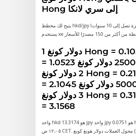
Hong إلى سري لانكا
يتيح لك مخطط hkd/jpy هذا عرض محفوظات أسعار هذا الزوج من العملات لفترة تصل إلى 10 سنوات!
1 دولار كونغ Hong = 0.1052 اليورو: 10 دولار كونغ Hong
= 1.0523 اليورو: 2500 دولار كونغ Hong = 263.06 اليورو:
2 دولار كونغ Hong = 0.2105 اليورو: 20 دولار كونغ Hong
= 2.1045 اليورو: 5000 دولار كونغ Hong = 526.13 اليورو:
3 دولار كونغ Hong = 0.3157 اليورو: 30 دولار كونغ Hong
= 3.1568
واحد hkd هو 13.3174 jpy واحد jpy هو 0.0751 hkd. تم آخر تحديث لهذه المعلومات حول ٩ نوفمبر، ٢٠٢٠
١٢،٠٥ ص CET. محول العملات دولار هونغ كونغ (hkd) و الين الياباني (jpy) سعر صرف العملة التحويل حاسبة