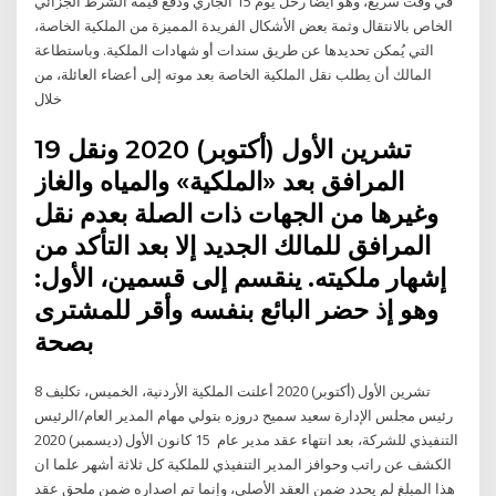
في وقت سريع، وهو أيضاً رحل يوم 15 الجاري ودفع قيمة الشرط الجزائي
الخاص بالانتقال وثمة بعض الأشكال الفريدة المميزة من الملكية الخاصة،
التي يُمكن تحديدها عن طريق سندات أو شهادات الملكية. وباستطاعة
المالك أن يطلب نقل الملكية الخاصة بعد موته إلى أعضاء العائلة، من
خلال
19 تشرين الأول (أكتوبر) 2020 ونقل
المرافق بعد «الملكية» والمياه والغاز
وغيرها من الجهات ذات الصلة بعدم نقل
المرافق للمالك الجديد إلا بعد التأكد من
إشهار ملكيته. ينقسم إلى قسمين، الأول:
وهو إذ حضر البائع بنفسه وأقر للمشترى
بصحة
8 تشرين الأول (أكتوبر) 2020 أعلنت الملكية الأردنية، الخميس، تكليف
رئيس مجلس الإدارة سعيد سميح دروزه بتولي مهام المدير العام/الرئيس
التنفيذي للشركة، بعد انتهاء عقد مدير عام 15 كانون الأول (ديسمبر) 2020
الكشف عن راتب وحوافز المدير التنفيذي للملكية كل ثلاثة أشهر علما ان
هذا المبلغ لم يحدد ضمن العقد الأصلي، وإنما تم اصداره ضمن ملحق عقد