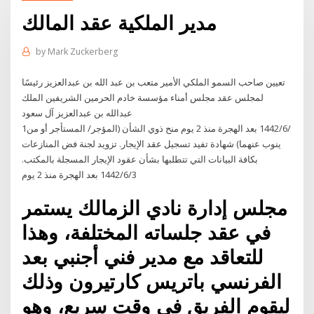
مدير الملكية عقد المالك
by
Mark Zuckerberg
تعيين صاحب السمو الملكي الأمير متعب بن عبد الله بن عبدالعزيز رئيسًا
لمجلس عقد مجلس أمناء مؤسسة خادم الحرمين الشريفين الملك
عبدالله بن عبدالعزيز آل سعود
1‏‏/6‏‏/1442 بعد الهجرة منذ 2 يوم منح ذوي الشأن (المؤجر/ المستأجر أو من
ينوب عنهما) شهادة تفيد تسجيل عقد الإيجار. تزويد لجنة فض المنازعات
بكافة البيانات التي تتطلبها بشأن عقود الإيجار المسجلة بالمكتب.
3‏‏/6‏‏/1442 بعد الهجرة منذ 2 يوم
مجلس إدارة نادي الزمالك يستمر
في عقد جلساته المختلفة، وهذا
للتعاقد مع مدير فني أجنبي بعد
الفرنسي باتريس كارتيرون وذلك
ليقوم الفريق في وقت سريع، وهو