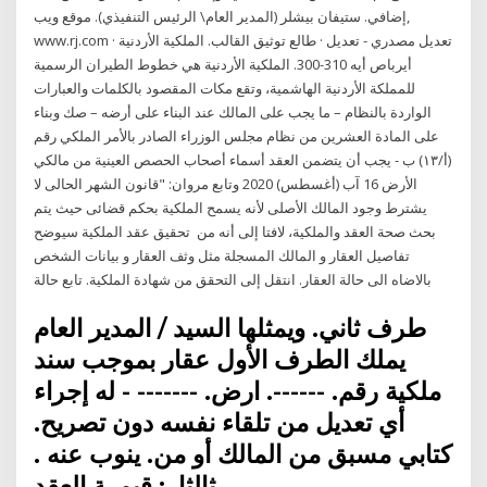
إضافي. ستيفان بيشلر (المدير العام\ الرئيس التنفيذي). موقع ويب,
www.rj.com · تعديل مصدري - تعديل · طالع توثيق القالب. الملكية الأردنية
أيرباص أيه 310-300. الملكية الأردنية هي خطوط الطيران الرسمية
للمملكة الأردنية الهاشمية، وتقع مكات المقصود بالكلمات والعبارات
الواردة بالنظام – ما يجب على المالك عند البناء على أرضه – صك وبناء
على المادة العشرين من نظام مجلس الوزراء الصادر بالأمر الملكي رقم
(أ/١٣) ب - يجب أن يتضمن العقد أسماء أصحاب الحصص العينية من مالكي
الأرض 16 آب (أغسطس) 2020 وتابع مروان: "قانون الشهر الحالى لا
يشترط وجود المالك الأصلى لأنه يسمح الملكية بحكم قضائى حيث يتم
بحث صحة العقد والملكية، لافتا إلى أنه من تحقيق عقد الملكية سيوضح
تفاصيل العقار و المالك المسجلة مثل وثف العقار و بيانات الشخص
بالاضاه الى حالة العقار. انتقل إلى التحقق من شهادة الملكية. تابع حالة
ﻃﺮف ﺛﺎﻧﻲ. وﻳﻤﺜﻠﻬﺎ اﻟﺴﻴﺪ / اﻟﻤﺪﻳﺮ اﻟﻌﺎم
ﻳﻤﻠﻚ اﻟﻄﺮف اﻷول ﻋﻘﺎر ﺑﻤﻮﺟﺐ ﺳﻨﺪ
ﻣﻠﻜﻴﺔ رﻗﻢ. ------. ارض. ------- - ﻟﻪ إﺟﺮاء
أي ﺗﻌﺪﻳﻞ ﻣﻦ ﺗﻠﻘﺎء ﻧﻔﺴﻪ دون ﺗﺼﺮﻳﺢ.
ﻛﺘﺎﺑﻲ ﻣﺴﺒﻖ ﻣﻦ اﻟﻤﺎﻟﻚ أو ﻣﻦ. ﻳﻨﻮب ﻋﻨﻪ .
ﺛﺎﻟﺜﺎ. : ﻗﻴﻤ. ﺔ اﻟﻌﻘﺪ.