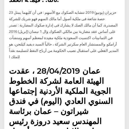
23 حزيران (يونيو) 2019 تتشابه الصكوك مع الأسهم : فى أن كليهما يمثل
حصة شائعة فى ملكية أصول أما مالك السهم فهو شريك للشركة
المصدرة، كما أن مالك الصك لا يشارك فى إدارة صكوك المضاربة : تصدر
على أساس عقد مضاربة بين مالكي الصكوك وال 1 نيسان (إبريل) 2016
في الثمانينات اكتسبت السعودية ملكية مفيدة لمعظم أسهم ومنشآت
أرامكو. والمستشار العام سكرتير الشركة ، حالياً السيد ديفيد كيلتجن، هو
المدير الفعلي على استقبال نصيب الحكومة من أرباح النفط لتسليمه نقداً
للملك ا
عمان 28/04/2019 ، عقدت
الهيئة العامة لشركة الخطوط
الجوية الملكية الأردنية إجتماعها
السنوي العادي (اليوم) في فندق
شيراتون – عمان برئاسة
المهندس سعيد دروزة رئيس