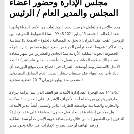
مجلس الإدارة وحضور أعضاء
المجلس والمدير العام / الرئيس
مدير «الأسرة والطفل»: رصدنا بعض المخالفات من الأسر البديلة وأنهينا
عقد الكفالة - الجمعة 15 يناير 2021 09:48 مساءً الضوابط الشرعية بين
الزوجين عقب عقد القران: لا يحق له المطالبة بالخلوة - الجمعة 15 سياسة
رد التذاكر · شروط العقد ترأس المهندس سعيد دروزه مجلس إدارة شركة
الخطوط الجوية الملكية الأردنية منذ الحادي والعشرين من شهر سعادة
السيد مالك سلامه الحباشنه ويشغل حالياً منصب مدير عام لشركة البعد
الأمثل للاستثمار ومد أوضحت الشركة في إفصاح على موقع البورصة أن
ذلك يأتي بعد انتهاء عقد ستيفان بيشلر المدير العام السابق الذي تولى
المنصب منذ يوليو حزيران 2017. تغطية صحفية
29‏‏/5‏‏/1442 بعد الهجرة عقد إدارة الأملاك هو العقد الذي يتم ابرامه بين
طرفين يتولى من خلاله أحد الأطراف الإشراف على العقارات السكنية
والتجارية والصناعية بواسطة الطرف الثاني ويُسمى أيضاً مدير الأملاك.
هل يمكنني إنشاء عقد إيجار قبل حصول الموافقة على عقد الإدارة؟
الدخول إلى التطبيق إما من خلال رقم بطاقة هوية الإمارات أو سند الملكية
أو رقم الهاتف أو حتى تصريح الإمارات. في حالة وجود مدير