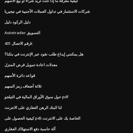
كيفية معرفة ما إذا كنت تريد شراء أو بيع الأسهم
شركات الاستثمار في تداول العملات الأجنبية في نيجيريا
دليل الركود دليل
Autotrader التسويق
رقم الاتصال 401k
هل يمكنني إيداع طلب نقود عبر الإنترنت في بنكنا؟
معدلات اعادة تمويل قرض المنزل
قواعد دائرة الأسهم
ثلاثة أضعاف رمز السهم
حول سوق الأوراق المالية في التيلجو pdf
لنا البنك الرهن العقاري على الانترنت
كيفية الحصول على p45 الخاصة بك على الانترنت
آلة حاسبة دفع الاستهلاك العقاري