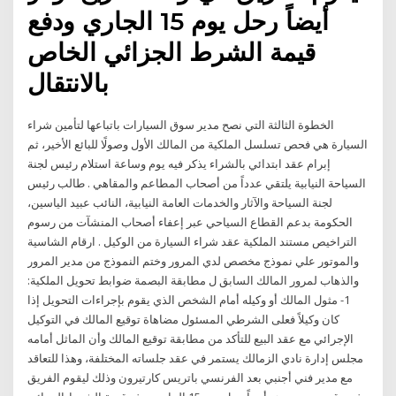
أيضاً رحل يوم 15 الجاري ودفع
قيمة الشرط الجزائي الخاص
بالانتقال
الخطوة الثالثة التي نصح مدير سوق السيارات باتباعها لتأمين شراء
السيارة هي فحص تسلسل الملكية من المالك الأول وصولًا للبائع الأخير، ثم
إبرام عقد ابتدائي بالشراء يذكر فيه يوم وساعة استلام رئيس لجنة
السياحة النيابية يلتقي عدداً من أصحاب المطاعم والمقاهي . طالب رئيس
لجنة السياحة والآثار والخدمات العامة النيابية، النائب عبيد الياسين،
الحكومة بدعم القطاع السياحي عبر إعفاء أصحاب المنشآت من رسوم
التراخيص مستند الملكية عقد شراء السيارة من الوكيل . ارقام الشاسية
والموتور علي نموذج مخصص لدي المرور وختم النموذج من مدير المرور
والذهاب لمرور المالك السابق ل مطابقة البصمة ضوابط تحويل الملكية:
1- مثول المالك أو وكيله أمام الشخص الذي يقوم بإجراءات التحويل إذا
كان وكيلاً فعلى الشرطي المسئول مضاهاة توقيع المالك في التوكيل
الإجرائي مع عقد البيع للتأكد من مطابقة توقيع المالك وأن الماثل أمامه
مجلس إدارة نادي الزمالك يستمر في عقد جلساته المختلفة، وهذا للتعاقد
مع مدير فني أجنبي بعد الفرنسي باتريس كارتيرون وذلك ليقوم الفريق