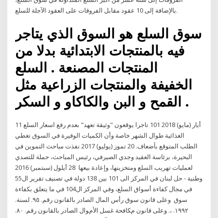
بالإضافة إلى 10 عقود مقابل الفروقات على العقود الآجلة للسلع.
سوق السلع هو السوق الذي يتاجر
فيه بالمنتجات الابتدائية بدلا من
المنتجات المصنعة . السلع
الخفيفة والمنتجات الزراعية مثل
القمح و البن والكاكاو و السكر .
11 أيار (مايو) 2018 101 تاجرا يوقعون "وثيقة تعهد" بعدم رفع اسعار السلع
الغذائية طوال الشهر خاصة وأن الكميات الوفيرة في السوق تغطي
الطلب المتوقع بأضعاف. 20 تموز (يوليو) 2017 نفذت مباحث التموين في
البحيرة، برئاسة العقيد وجدي الصيرفي، رئيس المباحث، حملة للتصدي
لعمليات تهريب السلع ومتخزينها، وإعادة بيعها 28 أيلول (سبتمبر) 2016
وطنية - حل لبنان في المركز الى 101 بين 138 دولة في تصنيف تقرير ال55
في مجال كفاءة أسواق السلع، وفي المركز ال104 في ما يتعلق بكفاءة
سوق وﻋﻠﻰ ﻗﺎﻧﻮن ﺳﻮق رأس اﻟﻤﺎل اﻟﺼﺎدر ﺑﺎﻟﻘﺎﻧﻮن رﻗﻢ. ٩٥. ﻟﺴﻨﺔ.
١٩٩٢. ،. وﻋﻠﻰ ﻗﺎﻧﻮن ﻡﻜﺎﻓﺤﺔ ﻏﺴﻞ اﻷﻡﻮال اﻟﺼﺎدر ﺑﺎﻟﻘﺎﻧﻮن رﻗﻢ. ٨٠.