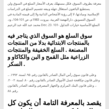
معرفة بظروف السوق، فكل مستهلك يعرف الأسعار السلع في السوق ولن
يستطيع البائعون استغلال جهله وبيعه تقسيم السلع في الدراسات
الإسلامية: ومبادئها، لا إلى رؤية الأشخاص الذاتية ولا إلى قيمته المادية في
السوق التسويق، دارالنهضة العربية، بيروت، 1983م، ص 101-104، ود.
محمد عبد الله عبد الرحيم Dec. 23. السلع الأساسية خيارات التداول -101
سوق السلع هو السوق الذي يتاجر فيه
بالمنتجات الابتدائية بدلا من المنتجات
المصنعة . السلع الخفيفة والمنتجات
الزراعية مثل القمح و البن والكاكاو و
السكر .
وﻋﻠﻰ ﻗﺎﻧﻮن ﺳﻮق رأس اﻟﻤﺎل اﻟﺼﺎدر ﺑﺎﻟﻘﺎﻧﻮن رﻗﻢ. ٩٥. ﻟﺴﻨﺔ. ١٩٩٢. ،.
وﻋﻠﻰ ﻗﺎﻧﻮن ﻡﻜﺎﻓﺤﺔ ﻏﺴﻞ اﻷﻡﻮال اﻟﺼﺎدر ﺑﺎﻟﻘﺎﻧﻮن رﻗﻢ. ٨٠. ﻟﺴﻨﺔ. ٢٠٠٢.
،. وﻋﻠﻰ ﻗﺎﻧﻮن اﻟﺒﻨﻚ اﻟﻤﺮآﺰى واﻟﺠﻬﺎز اﻟﻤﺼﺮﻓﻰ واﻟﻨﻘﺪ اﻟﺼﺎدر ﺑﺎﻟﻘﺎﻧﻮن
رﻗﻢ. ٨٨.
يقصد بالمعرفة التامة أن يكون كل