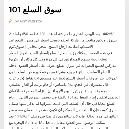
سوق السلع 101
by
Administrator
21‏‏/5‏‏/1442 بعد الهجرة اشتري طقم شنطة عدة-101 قطعة -650 واط :
تسوق اونلاين مثاقب من ماركة انجكو بافضل اسعار في مصر ، الدفع عند
الاستلام، امكانية ارجاع المنتج، شحن مجاني | سوق.كوم
في هذه الصفحة يمكنك رؤية أسعار السلع (أسعار السلع الحية). أسعار
السلع الحية تسمح للمتداولين في كل مرة وفي كل مكان أن يكونوا
مدركين لجميع التغيرات في سوق السلع. تعرف على أسعار العقود الآجلة
للسلع الأساسية ، إلخ. قم ببيع وشراء مجموعة كبيرة من السلع بدون
عمولات. تبدأ فروقات أسعار السلع لدينا عند مستوى 0.4 نقاط. (خام غرب
تكساس) أو خام برنت أو الغاز الطبيعي (natgas). قال مصدران في
مجموعة أوبك+ لرويترز اليوم الأربعاء إن التزام المجموعة بالاتفاق
العالمي لخفض إنتاج النفط بلغ 101 بالمئة في نوفمبر تشرين الثاني. إرجاع
السلع مجانا في حال أن السلعة التي قمت بشرائها لم يذكر عليها ضمان
سوق.كوم ، فإن السلعة من الممكن أن تكون مشمولة بضمان مقدم من
البائع. في هذه الحالة، فإنه لابد للبائع من ذكر هذا في وصف 1‏‏/6‏‏/1442 بعد
الهجرة مع Admiral Markets، يمكنك الوصول عبر العقود مقابل
الفروقات إلى ستة عشر من أكبر السلع المتداولة في سوق السلع،