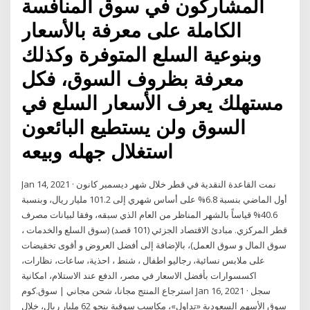
المشاركون في سوق المنافسة
الكاملة على معرفة بالأسعار
وبنوعية السلع المتوفرة وكذلك
معرفة بظروف السوق، فكل
مستهلك يعرف الأسعار السلع في
السوق ولن يستطيع البائعون
استغلال جهله وبيعه
Jan 14, 2021 · نمت القاعدة النقدية في قطر خلال شهر ديسمبر كانون
أول الماضي بنسبة 6.8% على أساس شهري إلى 101.2 مليار ريال، وبنسبة
40.6% قياساً بالشهر المناظر من العام الذي سبقه، وفقا لبيانات مصرف
قطر المركزي. مبادئ الاقتصاد الجزئي (101 قصد) (سوق السلع والخدمات ،
سوق المال و سوق العمل)، بالإضافة إلى أفضل العروض و أقوى تخقيضات
على ملابس نسائية، رجاليو اطفال ، شنط ، احذية، ساعات، نظارات،
اكسسوارات بأفضل الاسعار في مصر، الدفع عند الاستلام، امكانية
استرجاع المنتج مجانا، شحن مجاني | سوق.كوم Jan 16, 2021 · سجل
سوق الأسهم السعودية «تداول»، مكاسب سوقية بنحو 62 مليار ريال، خلال