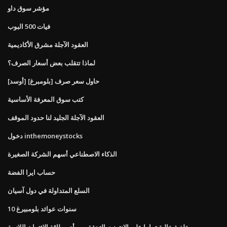
مؤشر سوق داو
فيات 500 البوب
العقود الآجلة مشرق الأكاديمية
لماذا تتقلب بعض أسعار الصرف؟
[أوسد] حاول سعر صرف [بلومبرغ]
كتب سوق المعرفة الأساسية
العقود الآجلة الجليد لنا حدود الموقف
دخول inthemoneystocks
الذكاء الاصطناعي أسهم الشركة الصغيرة
حساب ايرا الفضة
السلع المتداولة في دول آسيان
10 سنوات عوائد بلومبيرغ
خلفية خالية تماما على الانترنت التحقق من أي بطاقة الائتمان اللازمة