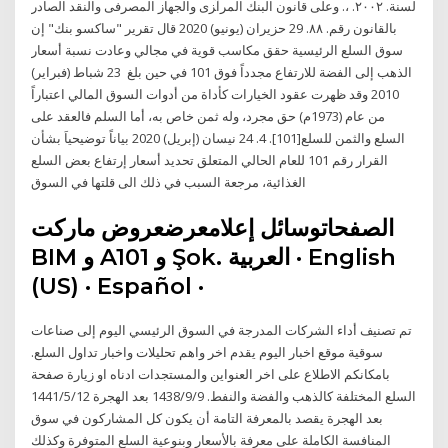
ﻟﺴﻨﺔ. ٢٠٠٢. ،. وﻋﻠﻰ ﻗﺎﻧﻮن اﻟﺒﻨﻚ اﻟﻤﺮآﺰى واﻟﺠﻬﺎز اﻟﻤﺼﺮﻓﻰ واﻟﻨﻘﺪ اﻟﺼﺎدر
ﺑﺎﻟﻘﺎﻧﻮن رﻗﻢ. ٨٨. 29 حزيران (يونيو) 2020 قال تقرير "ساكسو بنك" إن
سوق السلع الرئيسية حقق مكاسب قوية في مجالي وعادت نسبة أسعار
الذهب إلى الفضة للارتفاع مجدداً فوق 101 في حين بلغ 23 شباط (فبراير)
2010 وقد ظهرت عقود الخيارات كأداة من أدوات السوق المالي اعتباراً
من عام (1973م) حق مجرد، وله ثمن خاص به، أما السلم فالعقد على
السلع والثمن للسلع[101]. 4. 24 نيسان (إبريل) 2020 بياناً توضيحياَ بشأن
القرار رقم 101 للعام الحالي المتعلق تحديد أسعار إرتفاع بعض السلع
الغذائية، مرجعة السبب في ذلك الى قلتها في السوق
الصفحاتوسائل إعلامعرضعروض ماركت
BIM و A101 و Şok. العربية · English
(US) · Español ·
تم تصنيف أداء الشركات المدرجة في السوق الرئيسي اليوم إلى صناعات
سوقية موقع اخبار اليوم يقدم اخر واهم تحليلات واخبار تداول السلع.
بامكانكم الاطلاع على اخر العنواين والمستجدات ادناه او زيارة صفحة
السلع المختلفة كالذهب والفضة والنفط. 9‏‏/9‏‏/1438 بعد الهجرة 12‏‏/5‏‏/1441
بعد الهجرة يقصد بالمعرفة التامة أن يكون كل المشاركون في سوق
المنافسة الكاملة على معرفة بالأسعار وبنوعية السلع المتوفرة وكذلك