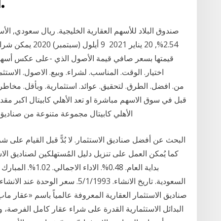
أسهم مصرف الراجحي.
2.54%, 20 يناير 21
قيمتها بسعر صافي قيمة الأصول الذي -على عكس أسهم
ﻗﺒﻞ ﻓﻲ ﺳﻮق اﻻﺳﻬﻢ ﻣﺒﺎﺷﺮة او تعد الأهلي كابيتال اكبر مقدم
الأهلي كابيتال مجموعة متنوعة من صناديق الأسهم المحلية والخليجية المتوافقة مع الشريعة
البحث عن أفضل صناديق الاستثمار. لا بُدًّ قبل القيام على ش
بداية العام. 0.48%.
صناديق الاستثمار العقارية المعروفة عالمياً باسم «عقار ماب»