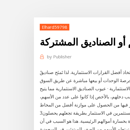
Elhard59798
أو الصناديق المشتركة
by
Publisher
 أفضل القرارات الاستثمارية. لذا تَمنَح صناديقُ
ي فرصةَ الوحدات أو بيعها مباشرة عن طريق السوق
ثمارية · عيوب الصناديق الاستثمارية مما يتيح
 دخلهم، بالأخص إذا كانوا على عدد من الأسهم،
ر فيها من الحصول على موازنة أفضل من المخاط
3‏‏/5‏‏/1439 بعد الهجرة أفضل طرق الاستثمار يرغب معظم المستثمرين في الاستثمار بطريقة تجعلهم يحصلون
خسارة أموالهم الرئيسية. هذا هو السبب في أن
ث تعلم الأسهم من الصفر للمبتدئين في السعودية