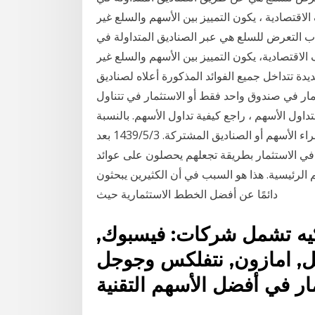
اقتصادية ، يكون التمييز بين الأسهم والسلع غير
 التعرض للسلع هي عبر الصناديق المتداولة في
لاقتصادية، يكون التمييز بين الأسهم والسلع غير
ة تتداخل جميع الفوائد المذكورة أعلاه لصناديق
مار في صندوق واحد فقط أو الاستثمار في تتناول
تداول الأسهم ، راجع كيفية تداول الأسهم. بالنسبة
للصناديق المشتركة ، راجع كيفية تحديد ما إذا كنت تريد شراء الأسهم أو الصناديق المشتركة. 3‏‏/5‏‏/1439 بعد
ي الاستثمار بطريقة تجعلهم يحصلون على عوائد
لرئيسية. هذا هو السبب في أن الكثيرين يبحثون
دائمًا عن أفضل الخطط الاستثمارية حيث
يكيه تشمل شركات: فيسبوك,
, امازون, نتفلكس وجوجل (Alphabet). إليك ما يجب