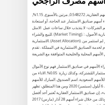
صندوق البلاد للأسهم العقارية الخليجية. ريال سعودي, الأسهم العقارية, 0.548272, مرتين بالأسبوع, 1.15%,
20 9 أيلول (سبتمبر) 2020 يمكن شراء أسهم صناديق الاستثمار عند الحاجة، أو استعادة
 الشركات- لا يتذبذب خلال ساعات عمل اﻻﻣﺜﻞ
ﻟﻠﺒﻴﻊ واﻟﺸﺮاء. (Market Timing). : اﺧﺘﻴﺎر. اﻟﻮﻗﺖ. اﻟﻤﻨﺎﺳﺐ. ﻟﺸﺮاء. وﺑﻴﻊ. اﻻﺻﻮل. اﻻﺳﺘﺜﻤﺎرﻳﺔ اﻷﺻﻮل.
اﻻﺳﺘﺜﻤﺎرﻳﺔ. (Asset Allocation). ﻣﻦ. اﻓﻀﻞ. اﻟﻄﺮق. ﻟﺘﺤﻘﻴﻖ. ﻋﻮاﺋﺪ. اﺳﺘﺜﻤﺎرﻳﺔ. وﺑﺄﻗﻞ. ﻣﺨﺎﻃﺮ ﻟﻢ اﺳﺘﺜﻤﺮ ﻣﻦ
 لخدمة الصناديق الاستثمارية في المملكة . تقدم
راء الأسهم في صناديق الاستثمار فهم نوع الأموال
كما يُمكن العمل على تنزيل دليل المُستهلكين لصناديق الاستثمار المُشتركة، وكذلك زيارة 0.05%. الاداء من
 الاداء الاجمالي. 1.02%. المبارك للأسهم السعودية. اسم الصندوق. المبارك للأسهم
السعودية. تاريخ الانشاء. 5/1/1993. سعر الوحدة عند الانشاء. 6 أيلول (سبتمبر) 2020 ومن هذا المنطلق، تظهر
، إن صناديق الاستثمار العقارية تُعتبر أحد أفضل
البدائل الاستثمارية القدرة على شراء عقار كامل الفرصة، وذلك من خلال شراء أسهم 28 آذار (مارس) 2017