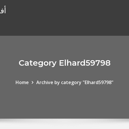
أفضل 10 وسطا
Category Elhard59798
Home
Archive by category "Elhard59798"