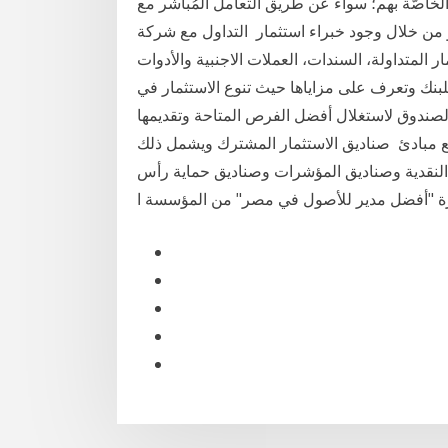
لخاصّة بهم؛ سواءً عن طريق التعامل المُباشر مع
جود خبراء استثمار التداول مع شركة iFOREX! أدخل الى أي سوق وتداول
 المتداولة، السندات، العملات الاجنبية والأدوات
للبنك وتعرف على مزاياها حيث تنوع الاستثمار في
لصندوق لاستغلال أفضل الفرص المتاحة وتقديمها
ع مبادئ صناديق الاستثمار المشترك ويشمل ذلك
 النقدية وصناديق المؤشرات وصناديق حماية رأس
ائزة "أفضل مدير للأصول في مصر" من المؤسسة ا