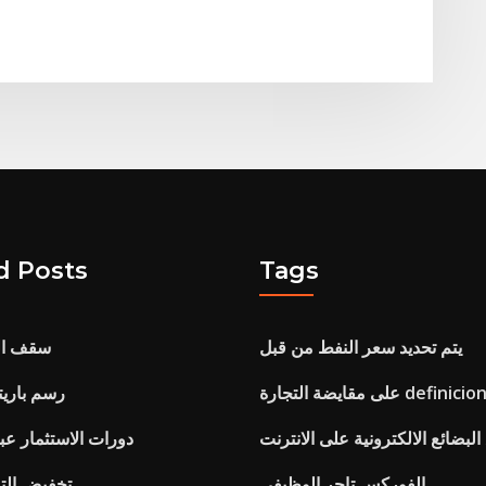
d Posts
Tags
يتم تحديد سعر النفط من قبل
سقف الب
لى مقايضة التجارة definicion
رسم باريت
 البضائع الالكترونية على الانترنت
دورات الاستثمار عبر 
الفوركس تاجر الوظيفي
تخفيض التص