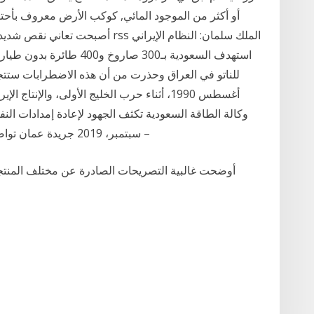
أو أكثر من الموجود المائي, كوكب الأرض معروف بأحتوا
أصبحت تعاني نقص شديدا، وتتعرض من
استهدف السعودية بـ300 صار
للناتو في العراق وحذرت من أن هذه الاضطرابات ستتج
سبتمبر، 2019 جريدة عمان تواصل الإدانات الدولية للهجمات على منشأتي أرامكو –
أوضحت غالبية التصريحات الصادرة عن مختلف المنتج