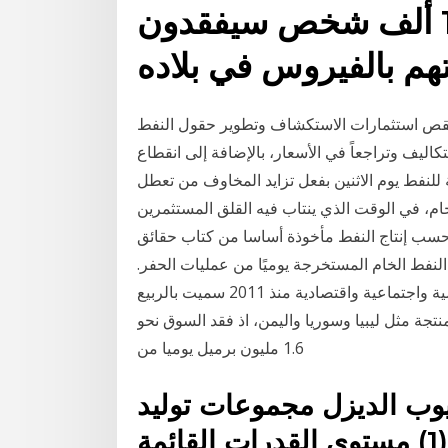
اعتقاده بأن أقل من 100 ألف شخص سيفقدون
ب نقص استثمارات الاستكشاف وتطوير حقول النفط
كاليف وتراجعاً في الأسعار، بالإضافة إلى انقطاع
 للنفط يوم الاثنين بفعل تزايد المخاوف من تعطل
ام، في الوقت الذي ينتاب فيه القلق المستثمرين
ل حسب إنتاج النفط مأخوذة أساسا من كتاب حقائق
النفط الخام المستخرجة يوميًا من عمليات الحفر.
شذى خليل* شهدت المنطقة العربية اضطرابات سياسية واجتماعية واقتصادية منذ 2011 سميت بالربيع
نتجة مثل ليبيا وسوريا واليمن، اذ فقد السوق نحو
1.6 مليون برميل يوميا من
 الديزل مجموعات توليد Sep 05, 2017
مجموعة مولدات الديزل ميزات: (1) مستوى القدرات القائمة