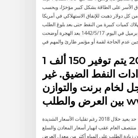
فاق الأسر على الطاقة بشكل كبير مؤخرًا، وبحسب
ن كل دولار ذهبت للإنفاق الاستهلاكي في أمريكا
لاك كميات كبيرة من النفط حتى بعد بلوغ الطلب
مرحلة الهضبة “استواء منحنى الطلب” أو حوالي 100 مليون برميل في اليوم. 17‏‏/5‏‏/1442 بعد الهجرة أوضحت
جين عدم الحاجة لقمة أو مؤتمر طارئ والمهم في
1 تشرين الأول (أكتوبر) 2019 يتم توفير 150 ألف
دات النفط الضيق. غير
جل لخام برنت والتوازن
www.
دبي: «الخليج» ظلت أسعار السلع الأساسية على حالها إلى حد بعيد خلال 2018 رغم تقلبات الأسعار الشديدة
 منتصف العام عقب انهيار أسعار المعادن والسلع
ون زيادة الطلب على المياه أكثر من معدل العرض