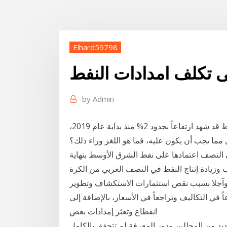
Elhard59798
 تكلف امدادات النفط
by
Admin
لماذا لا يرتفع سعر النفط أكثر من ذلك؟ ومع أن سعر النفط قد شهد ارتفاعاً بحدود 2% منذ بداية عام 2019،
 مما يجب أن يكون عليه، فما هو اللغز وراء ذلك؟
النصف اعتمادها على نفط الشرق الأوسط بنهاية
 عنه بحلول 2035 مع هبوط الطلب وزيادة إنتاج النفط في النصف الغربي من الكرة
اً وآجلا بسبب نقص استثمارات الاستكشاف وتطوير
في التكاليف وتراجعاً في الأسعار، بالإضافة إلى
انقطاع وتعثر إمدادات بعض
عديد من المحللين ودور المعرفة لم تتحقق بالكامل