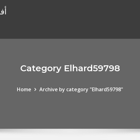
أفضل 10 وسطا
Category Elhard59798
Home
Archive by category "Elhard59798"