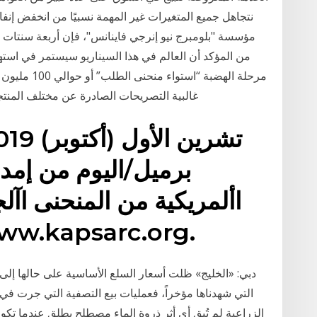
نتجاهل جميع المتغيرات غير المهمة نسبيًا من انخفض إن
مؤسسة "بلومبرج نيو إنرجي فاينانس"، فإن أربعة سنتات م
من المؤكد أن العالم في هذا السيناريو سيستمر في استه
غالبية التصريحات الصادرة عن مختلف المنت
برميل/اليوم من إمدا
األمريكية من المنحنى اآل
بين العرض والطلب .kapsarc.org
التي شهدناها مؤخراً، فعمليات بيع التصفية التي جرت في
الزراعية لم تُبق أي أثر ذروة الماء مصطلح يطلق عندما تك