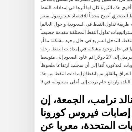
كان أقوى هذه الثورة كان لها أثرها في إمدادات النفط
لنفط الصخري أصبح مجدياً للاقتصاد عند وصول سعر
 الشركات طريقة تداول النفط في السعودية و حول العالم!
استراتيجيات تداول النفط المختلفة مقدمة خصيصاً
يب النفط، للتدخل السريع في حال وجود مشكلة ما أو
دثها في حال وجود مشكلة في إمدادات النفط. رحلة
برميل النفط من 2014 حتى 2018 (إطار) من 112 دولارا للبرميل إلى 27 دولارا ثم عاود الصعود إلى متوسط
 عند المستويات المذكورة آنفا إلى أن سجلت ارتفاعا ملحوظا
لعراق والقلق من انقطاع إمدادات النفط من هذا
البلد، وارتفع خام برنت إلى أعلى مستوياته في 9
الد ترامب، الجمعة، إن
إصابات فيروس كورونا
يات المتحدة، معربا عن