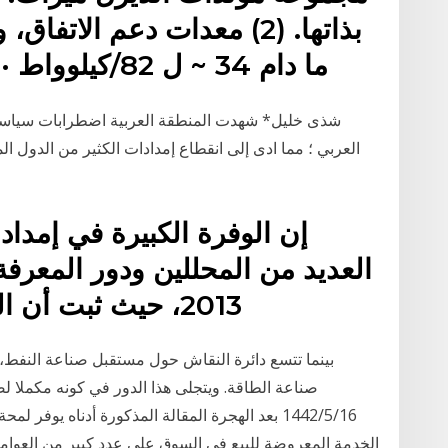
بذاتها. (2) معدات دعم الاتف
ما دام 34 ~ ل 82/كيلوواط · التوربينات البخارية ح 1/10)
العربي ؛ مما ادى إلى انقطاع إمدادات الكثير من الدول الم
إن الوفرة الكبيرة في إمداد
العديد من المحللين ودور المعرف
2013، حيث ثبت أن الطلب على النفط كان أقوى
بينما تتسع دائرة النقاش حول مستقبل صناعة النفط، 
صناعة الطاقة. ويتجلى هذا الدور في كونه مكملا ل
16‏‏/5‏‏/1442 بعد الهجرة المقالة المذكورة أدناه ي
الخدمة المعروضة للبيع في السوق على عدد كبير من العوامل 