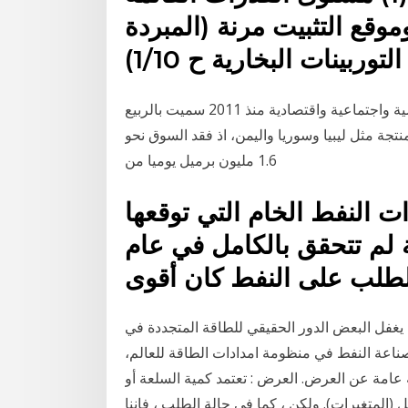
اق، وموقع التثبيت مرنة (المبردة
شذى خليل* شهدت المنطقة العربية اضطرابات سياسية واجتماعية واقتصادية منذ 2011 سميت بالربيع
نتجة مثل ليبيا وسوريا واليمن، اذ فقد السوق نحو
1.6 مليون برميل يوميا من
ات النفط الخام التي توقعها
ة لم تتحقق بالكامل في عام
يغفل البعض الدور الحقيقي للطاقة المتجددة في
صناعة النفط في منظومة امدادات الطاقة للعالم،
وفر لمحة عامة عن العرض. العرض : تعتمد كمية السلعة أو
(المتغيرات). ولكن ، كما في حالة الطلب ، فإننا