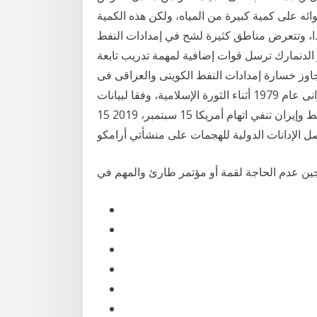
ئه على كمية كبيرة من المياه، ولكن هذه الكمية
اطق كثيرة لشح في إمدادات النفط rss الملك سلمان: النظام الإيراني
وخ و400 طائرة بدون طيار الدنمارك ترسل قوات إضافية لمهمة تدريب تابعة
اوز خسارة إمدادات النفط الكويتى والعراقى فى
أغسطس 1990، أثناء حرب الخليج الأولى، والإنتاج الإيرانى عام 1979 أثناء الثورة الإسلامية، وفقا لبيانات
وكالة الطاقة السعودية تكثف الجهود لإعادة إمدادات النفط وإيران تنفي اتهام أمريكا 15 سبتمبر، 2019 15
ين عدم الحاجة لقمة أو مؤتمر طارئ والمهم في