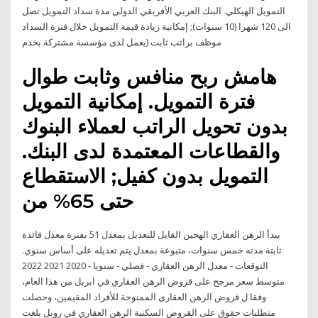
التمويل الهيكلي. البنك العربي الأفريقي الدولي مدة سداد التمويل تصل
الى 120 شهرا (10 سنوات); إمكانية زيادة قيمة التمويل خلال فترة السداد
موظف براتب ثابت (يعمل لدى مؤسسة مشتركة بخدم
هامش ربح منافس وثابت طوال
فترة التمويل. إمكانية التمويل
بدون تحويل الراتب لعملاء البنوك
والقطاعات المعتمدة لدى البنك.
التمويل بدون كفيل; الاستقطاع
حتى 65% من
يبدأ الرهن العقاري الهجين القابل للتعديل بمعدل 51 بفترة معدل فائدة
ثابتة مدته خمس سنوات، متبوعة بمعدل يتم تعديله على أساس سنوي.
التوقعات - معدل الرهن العقاري - فصلي - سنويا - 2020 2021 2022
متوسط سعر مرجح على قروض الرهن العقاري في ابريل من هذا العام،
وفقا ل قروض الرهن العقاري الممنوحة للأفراد المقيمين، وحصلت
متطلبات حقوق على القروض السكنية الرهن العقاري في روبل بلغت