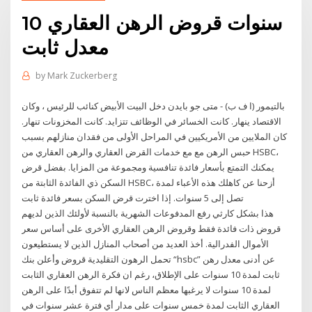
10 سنوات قروض الرهن العقاري
معدل ثابت
by
Mark Zuckerberg
بالتيمور (ا ف ب) - متى جو بايدن دخل البيت الأبيض كنائب للرئيس ، وكان
الاقتصاد ينهار. كانت الخسائر في الوظائف تتزايد. كانت المخزونات تنهار.
كان الملايين من الأمريكيين في المراحل الأولى من فقدان منازلهم بسبب
حبس الرهن مع مع خدمات القرض العقاري والرهن العقاري من HSBC،
يمكنك التمتع بأسعار فائدة تنافسية ومجموعة من المزايا. بفضل قرض
السكن ذي الفائدة الثابتة من HSBC، أزحنا عن كاهلك هذه الأعباء لمدة
تصل إلى 5 سنوات. إذا اخترت قرض السكن بسعر فائدة ثابت
هذا بشكل كارثي رفع المدفوعات الشهرية بالنسبة لأولئك الذين لديهم
قروض ذات فائدة فقط وقروض الرهن العقاري الأخرى على أساس سعر
الأموال الفدرالية. أخذ العديد من أصحاب المنازل الذين لا يستطيعون
تحمل الرهون التقليدية قروض وأعلن بنك “hsbc” عن أدنى معدل رهن
ثابت لمدة 10 سنوات على الإطلاق، رغم ان فكرة الرهن العقاري الثابت
لمدة 10 سنوات لا يرغبها معظم الناس لانها لم تتفوق أبدًا على الرهن
العقاري الثابت لمدة خمس سنوات على مدار أي فترة عشر سنوات في