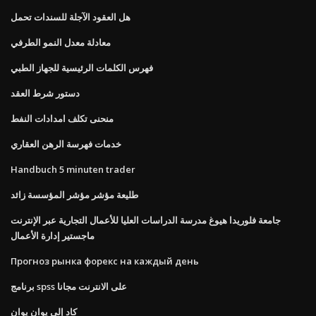
هل العقود الآجلة للسندات تحمل
معادلة معدل النمو الطرفي
فهرس الكلمات الرئيسية للجهاز الطبي
دستور شرط العقد
منحنى تكلف امدادات النفط
خدمات فهرسة الرهن العقاري
Handbuch 5 minuten trader
طليعة مؤشر مؤشر المؤسسة زائد
جامعة فلوريدا هيوغ مدرسة الدراسات العليا للأعمال التجارية عبر الإنترنت
ماجستير إدارة الأعمال
Прогноз рынка форекс на каждый день
برنامج spss على الانترنت مجانا
كاد إلى يوان يوان