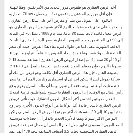
أخذ الرهن العقاري هو طقوس مرور للعديد من الأمريكيين. وفقًا للهيئة
العقارية Zillow ، فإن أقل من ربع المشترين يدفعون نقدًا ؛ ويحصل
الباقون على تمويل من بنك أو مقرض آخر على شكل رهن عقاري ،
يسددونه على مدى عدة سنوات. النوع الأكثر شعبية من الرهن العقاري هو
قرض معدل فائدة ثابت لمدة 30 عاما. منذ عام 1999 ، تمثل 70 في المائة
إلى 90 في المائة من جميع القروض العقارية. سعر الرهن العقاري الثابت:.
الدفعة الشهرية تبقى كما هي طوال فترة بقاء هذا القرض. حيث أن سعر
الفائدة ثابت ولا يتغير. وتبلغ مدة سداد القروض 30 عاماًَ، تتراوح ما بين 10
أو 15 أو 20 سنة. إذا تم إصدار قروض الرهن العقاري السابقة بنسبة 13 ٪
سنويا ، اليوم ، فإن معظم البنوك تقدم نفس الخدمة بالفعل في 10-11 ٪.
بطبيعة الحال ، فإن هذا الرهن العقاري أقل تكلفة. وهو قرض من بنك أو
شركة تمويل لشراء سكن ابتدائي أو استثماري وللرهن المنزلي إما سعر
فائدة ثابت أو عائم، ويتم دفعه كل شهر، وبما أن مالك المنزل يقوم بدفع
رأس المال مع الوقت، إن الرهون العقارية تسمح للمواطنين فرصة امتلاك
العقارات وهو واحد من أكثر أشكال الديون انتشارًا، حيثُ تأتي قروض
الرهن العقاري بأسعار فائدة أقل نوعًا ما من أنواع الديون الأُخرى وتتراوح
مدتها بين 10 إلى 30 سنة، هناك أكثر من نوع لقروض الرهن المنزلي ولكن
النوعين الأكثر شيوعًا وهما كالآتي: الجدير بالذكر أن إحصاءات مؤسسة
النقد العربي السعودي تظهر خلال العام الماضي أن معدل نمو عدد قروض
الرهن العقاري الشخصية تجاوز 3.5 أضعاف السابقة بنحو 179 ألف عقد