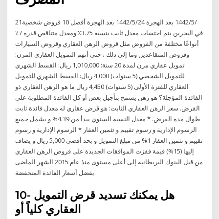
21‏‏/5‏‏/1442 بعد الهجرة 24‏‏/5‏‏/1442 بعد الهجرة أفضل 10 قروض شخصية
في البحرين يتم احتساب معدل ثابت بنسبة 3.75٪ ومعدل متناقص قدره 7٪
أنواعًا مختلفة من القروض مثل قروض الرهن العقاري وقروض السيارات
وقروض المتقاعدين وما إلى ذلك ، حتى أنهم التمويل العقاري المرن:
تمويل عقاري مرن لمدة 20 سنة: 1,010,000 ريال: القسط الشهري
للتمويل الشخصي (5 سنوات) 4,000 ريال: القسط الشهري للتمويل
العقاري للفترة الأولى (5 سنوات) 4,450 ريال ما هو الرهن العقاري ذو
الفائدة المؤجلة؟ هو رهن يسمح بتأجيل بعض أو كل الفائدة المطلوبة على
القرض. سعر الرهن العقاري الثابت: هو قرض عقاري له معدل فائدة ثابت
طوال مدة القرض. * معدل النسبة السنوي يبدأ من 4.39% و يشمل جميع
الرسوم الإدارية و رسوم تقييم و تثمين العقار * الرسوم الإدارية و رسوم
تقييم و تثمين العقار 1% من مبلغ التمويل و بحد أقصى 5,000 ريال و يضاف
إليها (15%) قيمة قفزت الموافقات الجديدة على قروض الرهن العقاري
من قبل البنوك البريطانية إلى أعلى مستوى منذ عام 2015 الشهر الماضى
بفضل أسعار الفائدة المنخفضة.
10- هل يمكنك تسديد قرض التمويل
العقاري كلياً أو