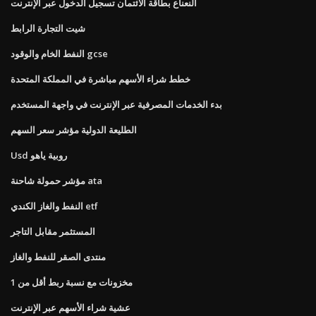
النعناع بطاقة الائتمان تسجيل الدخول عبر الإنترنت
شيت التجارة الرابط
النفط الخام والوقود gcse
خطط شراء الأسهم مباشرة في المملكة المتحدة
بدء الخدمات المصرفية عبر الإنترنت في واجهة المستخدم
الطليعة الدولية مؤشر سعر السهم
Usd روبية ياهو
مؤشر حمولة شاحنة ata
النفط والغاز الكندي etf
المستثمر مقابل التاجر
منتدى الصقر للنفط والغاز
مخزونات مع نسبة ربط أقل من 1
عشية شراء الأسهم عبر الإنترنت