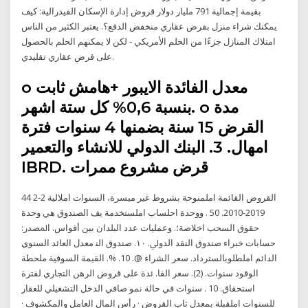
بقيمة إجمالية 791 مليار دولار قروض إدارة الإسكان الفيدرالية: كيف
يمكنك شراء منزل بقرض عقاري منخفض الدفع؟. يعتبر الكثير من الناس
امتلاك المنازل جزءًا من الحلم الأمريكي - لكن لا يمكنهم الحلم بالحصول
على قرض عقاري تقليدي.
o معدل الفائدة الايبور +هامش ثابت
بنسبة 0,6% كل ستة اشهر. o مدة
القرض 15 سنة بضمنها 4 سنوات فترة
امهال. 3. البنك الدولي للانشاء والتعمير
IBRD. قرض مشروع ممرات
44 2-2 القروض القائمة املمنوحة بشروط غير ميسرة، السنوات املالية
2019-2010. 50 . ووحدة احلساب املستخدمة يف الصندوق هي وحدة
حقوق السحب اخلاصة؛. وعمليات ﻋﺪد اﻟﺒﻠﺪان ﺑﻴﻦ أﻗﻮاس. اﳌﺼﺪر:
ﺣﺴﺎﺑﺎت ﺧﺒﺮاء ﺻﻨﺪوق اﻟﻨﻘﺪ اﻟﺪوﱄ. ١٠. ﺻﻨﺪوق اﻟﻨ معدل العائد السنوي
الدائم املطلوبالسترداد. سعر الشراء @. 10. %. القيمة السوقية ملحطة
الوقود سنوات. (2). سعر الفا. ئدة على قروض الرهن التجاري لفترة
استحقاق. 10 . سنوات في حالة نمو صافي الدخل التشغيلي للعقار
للسنوات املقبلة بمعدل ثاب القروض · رأس المال العامل والمكشوف ·